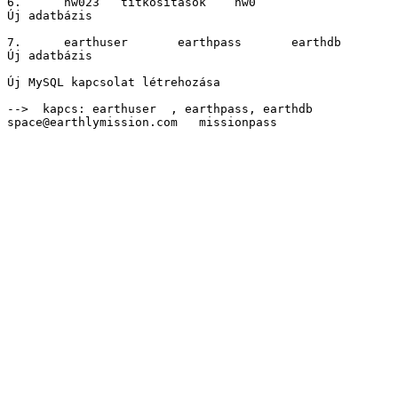
6. 	hw023 	titkositasok 	hw0

Új adatbázis

7. 	earthuser 	earthpass 	earthdb

Új adatbázis

Új MySQL kapcsolat létrehozása

-->  kapcs: earthuser  , earthpass, earthdb

space@earthlymission.com   missionpass
