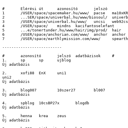
# 	Elérési út 	azonosító 	jelszó 		

1 	/USER/space/spacemaker.hu/www/ 	pacse 	ma10xKR 		

2 	...SER/space/univerbal.hu/www/biosoul/ 	univerbal 	mveazon22 		

3 	/USER/space/univerbal.hu/www/ 	uncsi 	web92csont 		

4 	/USER/space/ 	mindns 	kacifantoselefant 		

5 	...e/tonertunder.hu/www/hair/img/prod/ 	hair 	hajcsoda 		

6 	/USER/space/anchorian.com/www/ 	anchor 	anchor 		

7 	/USER/space/earthlymission.com/www/ 	spearth 	fiatal19 		

--------------------------

# 	azonosító 	jelszó 	adatbázisok 	# 	#

1. 	sp 	sp 	ujblog

Új adatbázis

2. 	xofi88 	EnX 	uni1

uni2

Új adatbázis

3. 	blog007 	10szer27 	bl007

Új adatbázis

4. 	spblog 	10csBP27x 	blogdb

Új adatbázis

5. 	henna 	krea 	zeus

Új adatbázis
